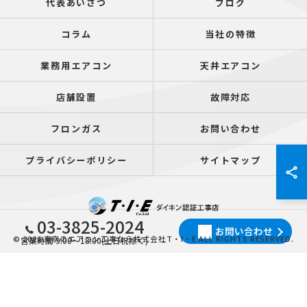
代表あいさつ
ブログ
コラム
当社の特徴
業務用エアコン
天井エアコン
店舗設置
故障対応
フロンガス
お問い合わせ
プライバシーポリシー
サイトマップ
03-3825-2024
お問い合わせ
© 2026 東京のエアコン工事なら株式会社T・I・E ALL RIGHTS RESERVED.
営業時間 9:00～18:00(土日祝除く)