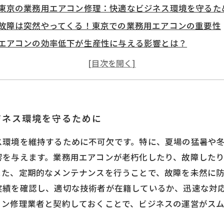
東京の業務用エアコン修理：快適なビジネス環境を守るた
故障は突然やってくる！東京での業務用エアコンの重要性
エアコンの効率低下が生産性に与える影響とは？
信頼できる修理業者の選び方：東京での成功の鍵
定期点検で安心！東京の業務用エアコンメンテナンスのす
エアコン修理の兆候を見逃さない！効果的な予防策
ビジネスの運営を円滑に！業務用エアコン修理の重要なま
ジネス環境を守るために
ス環境を維持するために不可欠です。特に、夏場の猛暑や
響を与えます。業務用エアコンが老朽化したり、故障した
また、定期的なメンテナンスを行うことで、故障を未然に防
実績を確認し、適切な技術者が在籍しているか、迅速な対
コン修理業者と契約しておくことで、ビジネスの運営がスム