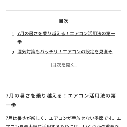
目次
7月の暑さを乗り越える！エアコン活用法の第一
歩
湿気対策もバッチリ！エアコンの設定を見直そ
う
エアコンメンテナンス：快適な夏のための忘れ
がちなポイント
エネルギー効率を高めるエアコン使用の具体的
7月の暑さを乗り越える！エアコン活用法の第
テクニック
一歩
専門家が教える！この夏のエアコンの正しい使
い方
7月は暑さが厳しく、エアコンが手放せない季節です。エ
エアコンを適切に使って快適な室内環境を実現
アコンを最大限に活用するためには、いくつかの重要な