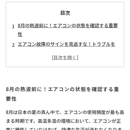
目次
8月の熱波前に！エアコンの状態を確認する重要
性
エアコン故障のサインを見逃すな！トラブルを
未然に防ぐ方法
夏の暑さが厳しい今、エアコンのメンテナンス
を見直そう
エアコン修理が必要な場合の適切な対処法と
8月の熱波前に！エアコンの状態を確認する重
は？
要性
自分でできるエアコンの簡単修理法を学ぼう
トラブル時に慌てないためのエアコン修理ガイ
8月は日本の夏の真ん中で、エアコンの使用頻度が最も高
ド
まる時期です。高温多湿の環境において、エアコンが正
快適な夏を過ごすためのエアコン維持のポイン
常に機能していなければ、快適な生活が送れなくなりま