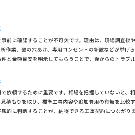
エアコン工事で追加費用が発生しやすい例
配管延長や穴あけが必要な場合の対策
法
2階設置に伴う追加工事費用のポイント
追加工事費用の相場を見積もりで確認
を事前に確認することが不可欠です。理由は、現場調査後
高すぎる追加費用を避ける見積もり術
高所作業、壁の穴あけ、専用コンセントの新設などが挙げら
条件と金額目安を明示してもらうことで、後からのトラブ
エアコン工事の相場を把握するメリット
エアコン工事費用相場を知る利点と活用法
性
見積もり比較で相場を把握するポイント
2階設置のエアコン工事相場確認のコツ
用で依頼するために重要です。相場を把握していないと、
工事費が高すぎる場合のチェック方法
ら見積もりを取り、標準工事内容や追加費用の有無を比較
客観的に判断することが、納得できる工事契約につながり
相場から外れる見積もりの注意点
高すぎる工事費用を避けるための注意点
エアコン工事費用が高すぎる見積もりの特徴