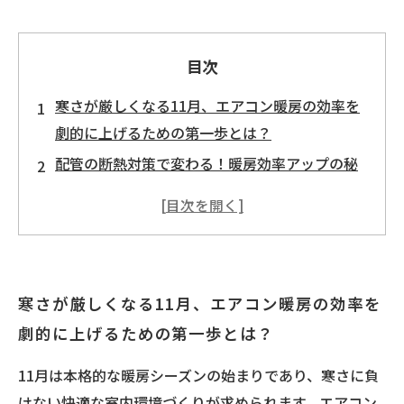
目次
寒さが厳しくなる11月、エアコン暖房の効率を
劇的に上げるための第一歩とは？
配管の断熱対策で変わる！暖房効率アップの秘
訣を現場から紹介
室内外ユニットの最適な設置場所選びで暖かさ
がグンとアップする理由
プロが教えるフィルター清掃の重要性と効率的
寒さが厳しくなる11月、エアコン暖房の効率を
な暖房運転のコツ
劇的に上げるための第一歩とは？
11月の冷え込みにも負けない、エネルギーを節
約する暖房工事術まとめ
11月は本格的な暖房シーズンの始まりであり、寒さに負
初心者でも分かる！11月に効果的なエアコン暖
けない快適な室内環境づくりが求められます。エアコン