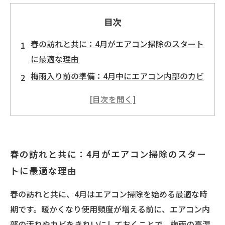
目次
春の訪れと共に：4月がエアコン掃除のスタート
に最適な理由
梅雨入り前の準備：4月中にエアコン内部のカビ
を徹底除去する方法
エアコン掃除のポイント解説：健康被害と機器
故障を防ぐために
掃除後の変化を実感！快適な空調環境を保つた
春の訪れと共に：4月がエアコン掃除のスター
めの4月のメンテナンス
トに最適な理由
まとめ：梅雨前に4月中に掃除を済ませればエア
コンを長持ちさせられる理由
春の訪れと共に、4月はエアコン掃除を始める最適な時
プロが教える！エアコン掃除で見落としがちな
期です。暖かくなり使用頻度が増える前に、エアコン内
箇所と対策
部の汚れやカビをきれいにしておくことで、梅雨の高湿