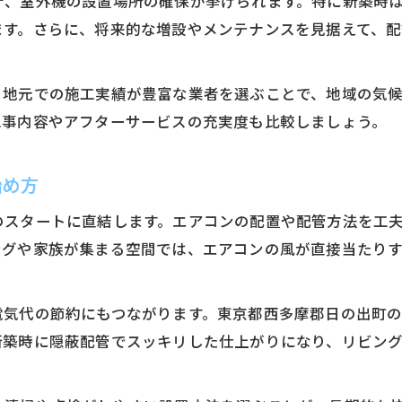
計、室外機の設置場所の確保が挙げられます。特に新築時
東京都西多摩郡向けエアコン工事の工夫と対策
ます。さらに、将来的な増設やメンテナンスを見据えて、
地域事情を踏まえたエアコン工事の最適プラン
エアコン工事で実現する快適な地域密着型施工
。地元での施工実績が豊富な業者を選ぶことで、地域の気
現場ごとに異なるエアコン工事の工夫を紹介
工事内容やアフターサービスの充実度も比較しましょう。
隠蔽配管の利点とエアコン工事の秘訣
エアコン工事で実現する美しい隠蔽配管のポイン
始め方
隠蔽配管が新築住宅にもたらすメリットを解説
のスタートに直結します。エアコンの配置や配管方法を工
エアコン工事で押さえたい隠蔽配管の注意事項
ングや家族が集まる空間では、エアコンの風が直接当たり
隠蔽配管を活かしたエアコン工事の実践ノウハウ
エアコン工事で快適性を高める配管工法の工夫
電気代の節約にもつながります。東京都西多摩郡日の出町
未来に備える新築住宅のエアコン工事計画
新築時に隠蔽配管でスッキリした仕上がりになり、リビン
将来を見据えたエアコン工事計画の立て方
エアコン工事で叶える長期快適住宅の秘訣