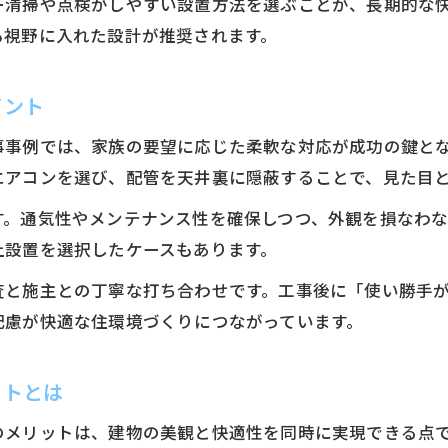
ー清掃や点検がしやすい設置方法を選ぶことが、長期的な
拡張性を考慮したエアコン工事のプラン例
も視野に入れた設計が推奨されます。
未来志向のエアコン工事で後悔しない家づくり
ライフスタイル変化に強いエアコン工事の工夫
イント
安心のためのエアコン工事チェックポイント
事事例では、家族の要望に応じた柔軟な対応が成功の鍵と
エアコン工事前に確認したい重要チェック項目
エアコンを選び、配管を天井裏に隠蔽することで、見た目
安心して依頼できるエアコン工事の選び方
す。通気性やメンテナンス性を確保しつつ、外観を損なわ
トラブル回避のためのエアコン工事注意点
上設置を選択したケースもあります。
信頼できるエアコン工事業者の見極め方法
査と施主との丁寧な打ち合わせです。工事後に「使い勝手
エアコン工事後の快適生活を守るチェックリスト
配慮が快適な住環境づくりにつながっています。
ットとは
のメリットは、建物の美観と快適性を同時に実現できる点