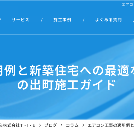
エアコ
サービス
施工事例
よくある質問
個人様向け
法人様向け
用例と新築住宅への最適
の出町施工ガイド
株式会社T・I・E
ブログ
コラム
エアコン工事の適用例