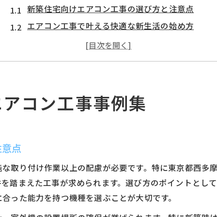
新築住宅向けエアコン工事の選び方と注意点
エアコン工事で叶える快適な新生活の始め方
施工事例で見るエアコン工事の成功ポイント
エアコン工事が新築住宅に与えるメリットとは
暮らしに合わせたエアコン工事の最適な実例紹介
エアコン工事で実現する快適な日の出町生活
エアコン工事事例集
エアコン工事がもたらす住まいの快適性アップ術
日の出町で注目されるエアコン工事の特徴を解説
エアコン工事で実現する省エネと快適な室内環境
注意点
快適生活を支えるエアコン工事の具体的アプロー
純な取り付け作業以上の配慮が必要です。特に東京都西多
エアコン工事で叶える理想の室温コントロール法
件を踏まえた工事が求められます。選び方のポイントとし
東京都西多摩郡日の出町向け施工の工夫
に合った能力を持つ機種を選ぶことが大切です。
エアコン工事で考える地元特有の施工ポイント