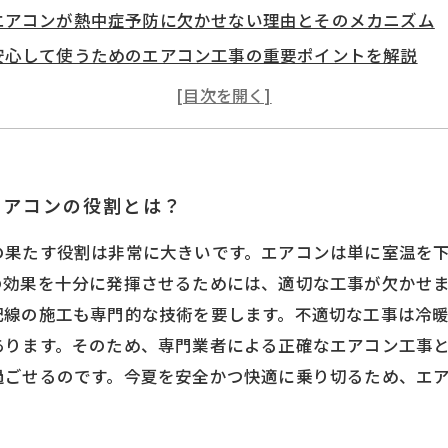
エアコンが熱中症予防に欠かせない理由とそのメカニズム
安心して使うためのエアコン工事の重要ポイントを解説
専門家が教える！夏を快適に過ごすためのエアコン設置の
適切な工事がもたらすエアコンの長寿命化と節電効果
汗ばむ夏も涼しく過ごす、快適な室内環境の実現法
エアコン工事が夏の快適さを支える、最後に知っておきた
エアコンの役割とは？
の果たす役割は非常に大きいです。エアコンは単に室温を
の効果を十分に発揮させるためには、適切な工事が欠かせ
配線の施工も専門的な技術を要します。不適切な工事は冷
あります。そのため、専門業者による正確なエアコン工事
過ごせるのです。今夏を安全かつ快適に乗り切るため、エ