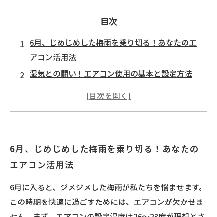
目次
6月、じめじめした梅雨を乗り切る！あなたのエ
アコン活用法
湿気との闘い！エアコン使用の基本と設定方法
快適の秘訣：エアコン運転モードを使いこなす
エアコンメンテナンス：あなたの快適さを守る
ために
エアコンをフル活用して、心地よい6月を楽しも
6月、じめじめした梅雨を乗り切る！あなたの
う！
エアコン活用法
梅雨の湿気を味方に変える！エアコンで快適空
間を作る方法
6月に入ると、ジメジメした梅雨が私たちを悩ませます。
今年の6月も快適に！エアコンの正しい使い方と
この時期を快適に過ごすためには、エアコンが欠かせま
は？
せん。まず、エアコンの設定温度は26～28度が理想とさ