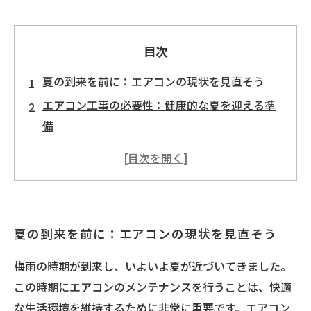
目次
夏の到来を前に：エアコンの現状を見直そう
エアコン工事の必要性：健康的な夏を迎える準
備
6月が鍵！エアコンメンテナンスの重要なステッ
プ
効率的なエアコン使用のために：掃除と修理を
忘れずに
夏の到来を前に：エアコンの現状を見直そう
快適な夏を実現するためのエアコン工事ガイド
エアコンが持つ力：夏を快適に過ごす秘訣
梅雨の時期が到来し、いよいよ夏が近づいてきました。
成功するエアコン工事：あなたの夏を守る選択
この時期にエアコンのメンテナンスを行うことは、快適
な生活環境を維持するために非常に重要です。エアコン